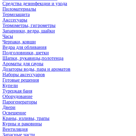
Средства дезинфекции и ухода
Пиломатериалы
Термозащита
Аксcесуары
Термометры, гигрометры
Запарники, ведра, шайки
Часы
Черпаки, ковши
Ведра для обливания
Подголовники, щетки
Шапки, рукавицы,полотенца
Ароматы для сауны
Дозаторы воды, пара и ароматов
Наборы аксессуаров
Готовые решения
Купели
Турецкая баня
Оборудование
Парогенераторы
Двери
Освещение
Краны, изливы, трапы
Курны и раковины
Вентиляция
Запасные части