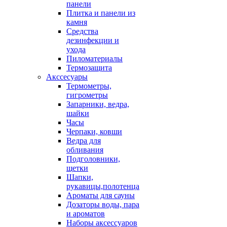
панели
Плитка и панели из
камня
Средства
дезинфекции и
ухода
Пиломатериалы
Термозащита
Аксcесуары
Термометры,
гигрометры
Запарники, ведра,
шайки
Часы
Черпаки, ковши
Ведра для
обливания
Подголовники,
щетки
Шапки,
рукавицы,полотенца
Ароматы для сауны
Дозаторы воды, пара
и ароматов
Наборы аксессуаров