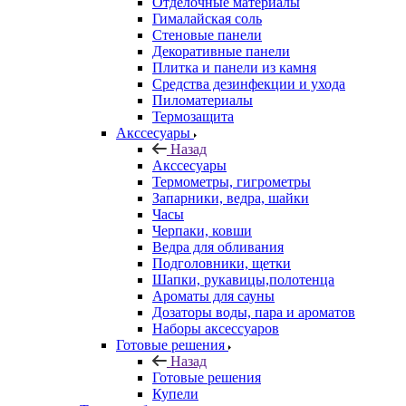
Отделочные материалы
Гималайская соль
Стеновые панели
Декоративные панели
Плитка и панели из камня
Средства дезинфекции и ухода
Пиломатериалы
Термозащита
Аксcесуары
Назад
Аксcесуары
Термометры, гигрометры
Запарники, ведра, шайки
Часы
Черпаки, ковши
Ведра для обливания
Подголовники, щетки
Шапки, рукавицы,полотенца
Ароматы для сауны
Дозаторы воды, пара и ароматов
Наборы аксессуаров
Готовые решения
Назад
Готовые решения
Купели