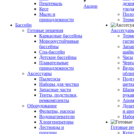
Пештемаль
дези
Акции
Кесе
ухода
Мыло и
Пило
принадлежности
Терм
Бассейн
Готовые решения
Аксcесуар
Каркасные бассейны
Терм
Морозоустойчивые
гигр
бассейны
Запар
Спа-бассейн
шайк
Детские бассейны
Часы
Плавательные
Черп
принадлежности
Ведра
Аксессуары
обли
Пылесосы
Подг
Наборы для чистки
щетк
Запасные части
Шапк
Тенты, подстилки,
рука
ремкомплекты
Аром
Оборудование
Дозат
Фильтры, насосы
и аро
Водонагреватели
Набо
Хлоргенераторы
Лестницы и
Готовые р
поручни
Купе