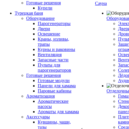
Готовые решения
Сауна
Купели
Турецкая баня
Оборудование
Оборудова
Парогенераторы
Элек
Двери
Двер
Освещение
Дров
Краны, изливы,
Пуль
трапы
Защи
Курны и раковины
огра
Вентиляция
Осве
Запасные части
Вент
Пульты для
Запа
парогенераторов
Соле
Готовые решения
Лёдо
Готовые модули
Ауди
Панели для хамама
Паровые кабины
Отделочны
Ароматизация
Гимал
Ароматические
Стен
насосы
Деко
Ароматы для хамама
пане
Аксессуары
Плитк
Кувшины, чаши,
камн
тазы
Сред