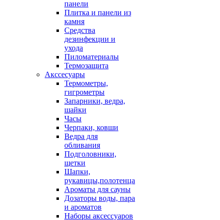
панели
Плитка и панели из
камня
Средства
дезинфекции и
ухода
Пиломатериалы
Термозащита
Аксcесуары
Термометры,
гигрометры
Запарники, ведра,
шайки
Часы
Черпаки, ковши
Ведра для
обливания
Подголовники,
щетки
Шапки,
рукавицы,полотенца
Ароматы для сауны
Дозаторы воды, пара
и ароматов
Наборы аксессуаров