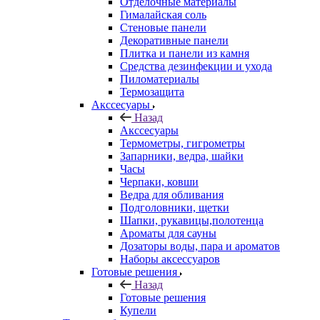
Отделочные материалы
Гималайская соль
Стеновые панели
Декоративные панели
Плитка и панели из камня
Средства дезинфекции и ухода
Пиломатериалы
Термозащита
Аксcесуары
Назад
Аксcесуары
Термометры, гигрометры
Запарники, ведра, шайки
Часы
Черпаки, ковши
Ведра для обливания
Подголовники, щетки
Шапки, рукавицы,полотенца
Ароматы для сауны
Дозаторы воды, пара и ароматов
Наборы аксессуаров
Готовые решения
Назад
Готовые решения
Купели