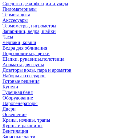
Средства дезинфекции и ухода
Пиломатериалы
Термозащита
Аксcесуары
Термометры, гигрометры
Запарники, ведра, шайки
Часы
Черпаки, ковши
Ведра для обливания
Подголовники, щетки
Шапки, рукавицы,полотенца
Ароматы для сауны
Дозаторы воды, пара и ароматов
Наборы аксессуаров
Готовые решения
Купели
Турецкая баня
Оборудование
Парогенераторы
Двери
Освещение
Краны, изливы, трапы
Курны и раковины
Вентиляция
Запасные части