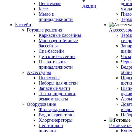
Пештемаль
дези
Акции
Кесе
ухода
Мыло и
Пило
принадлежности
Терм
Бассейн
Готовые решения
Аксcесуар
Каркасные бассейны
Терм
Морозоустойчивые
гигр
бассейны
Запар
Спа-бассейн
шайк
Детские бассейны
Часы
Плавательные
Черп
принадлежности
Ведра
Аксессуары
обли
Пылесосы
Подг
Наборы для чистки
щетк
Запасные части
Шапк
Тенты, подстилки,
рука
ремкомплекты
Аром
Оборудование
Дозат
Фильтры, насосы
и аро
Водонагреватели
Набо
Хлоргенераторы
Лестницы и
Готовые р
поручни
Купе