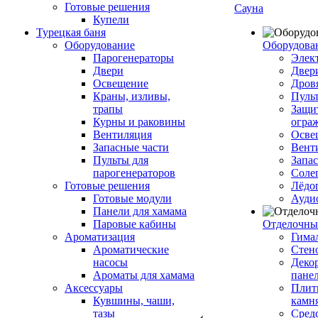
Готовые решения
Сауна
Купели
Турецкая баня
Оборудование
Оборудова
Парогенераторы
Элек
Двери
Двер
Освещение
Дров
Краны, изливы,
Пуль
трапы
Защи
Курны и раковины
огра
Вентиляция
Осве
Запасные части
Вент
Пульты для
Запа
парогенераторов
Соле
Готовые решения
Лёдо
Готовые модули
Ауди
Панели для хамама
Паровые кабины
Отделочны
Ароматизация
Гимал
Ароматические
Стен
насосы
Деко
Ароматы для хамама
пане
Аксессуары
Плитк
Кувшины, чаши,
камн
тазы
Сред