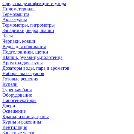
Средства дезинфекции и ухода
Пиломатериалы
Термозащита
Аксcесуары
Термометры, гигрометры
Запарники, ведра, шайки
Часы
Черпаки, ковши
Ведра для обливания
Подголовники, щетки
Шапки, рукавицы,полотенца
Ароматы для сауны
Дозаторы воды, пара и ароматов
Наборы аксессуаров
Готовые решения
Купели
Турецкая баня
Оборудование
Парогенераторы
Двери
Освещение
Краны, изливы, трапы
Курны и раковины
Вентиляция
Запасные части