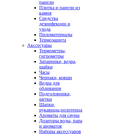
панели
Плитка и панели из
камня
Средства
дезинфекции и
ухода
Пиломатериалы
Термозащита
Аксcесуары
Термометры,
гигрометры
Запарники, ведра,
шайки
Часы
Черпаки, ковши
Ведра для
обливания
Подголовники,
щетки
Шапки,
рукавицы,полотенца
Ароматы для сауны
Дозаторы воды, пара
и ароматов
Наборы аксессуаров