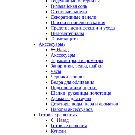
Отделочные материалы
Гималайская соль
Стеновые панели
Декоративные панели
Плитка и панели из камня
Средства дезинфекции и ухода
Пиломатериалы
Термозащита
Аксcесуары
Назад
Аксcесуары
Термометры, гигрометры
Запарники, ведра, шайки
Часы
Черпаки, ковши
Ведра для обливания
Подголовники, щетки
Шапки, рукавицы,полотенца
Ароматы для сауны
Дозаторы воды, пара и ароматов
Наборы аксессуаров
Готовые решения
Назад
Готовые решения
Купели