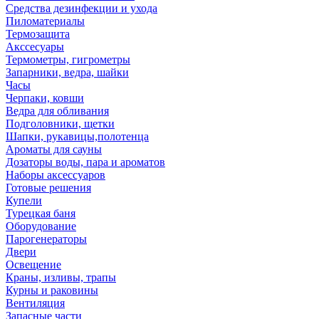
Средства дезинфекции и ухода
Пиломатериалы
Термозащита
Аксcесуары
Термометры, гигрометры
Запарники, ведра, шайки
Часы
Черпаки, ковши
Ведра для обливания
Подголовники, щетки
Шапки, рукавицы,полотенца
Ароматы для сауны
Дозаторы воды, пара и ароматов
Наборы аксессуаров
Готовые решения
Купели
Турецкая баня
Оборудование
Парогенераторы
Двери
Освещение
Краны, изливы, трапы
Курны и раковины
Вентиляция
Запасные части