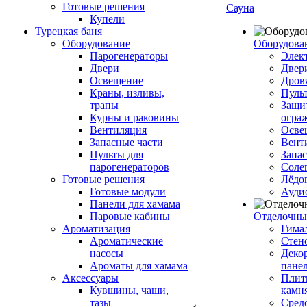
Готовые решения
Сауна
Купели
Турецкая баня
Оборудование
Оборудова
Парогенераторы
Элек
Двери
Двер
Освещение
Дров
Краны, изливы,
Пуль
трапы
Защи
Курны и раковины
огра
Вентиляция
Осве
Запасные части
Вент
Пульты для
Запа
парогенераторов
Соле
Готовые решения
Лёдо
Готовые модули
Ауди
Панели для хамама
Паровые кабины
Отделочны
Ароматизация
Гимал
Ароматические
Стен
насосы
Деко
Ароматы для хамама
пане
Аксессуары
Плитк
Кувшины, чаши,
камн
тазы
Сред