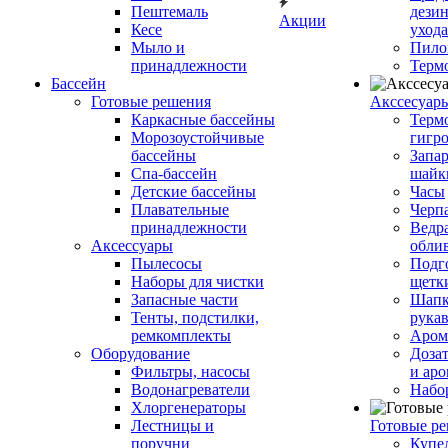
Пештемаль
дези
Акции
Кесе
ухода
Мыло и
Пило
принадлежности
Терм
Бассейн
Готовые решения
Аксcесуар
Каркасные бассейны
Терм
Морозоустойчивые
гигр
бассейны
Запар
Спа-бассейн
шайк
Детские бассейны
Часы
Плавательные
Черп
принадлежности
Ведра
Аксессуары
обли
Пылесосы
Подг
Наборы для чистки
щетк
Запасные части
Шапк
Тенты, подстилки,
рука
ремкомплекты
Аром
Оборудование
Дозат
Фильтры, насосы
и аро
Водонагреватели
Набо
Хлоргенераторы
Лестницы и
Готовые р
поручни
Купе