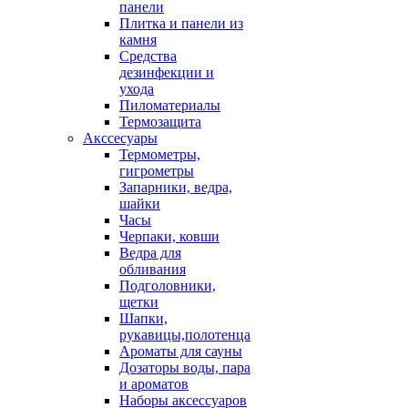
панели
Плитка и панели из
камня
Средства
дезинфекции и
ухода
Пиломатериалы
Термозащита
Аксcесуары
Термометры,
гигрометры
Запарники, ведра,
шайки
Часы
Черпаки, ковши
Ведра для
обливания
Подголовники,
щетки
Шапки,
рукавицы,полотенца
Ароматы для сауны
Дозаторы воды, пара
и ароматов
Наборы аксессуаров