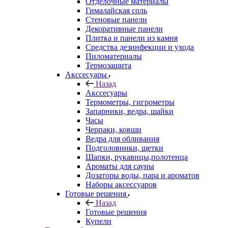
Отделочные материалы
Гималайская соль
Стеновые панели
Декоративные панели
Плитка и панели из камня
Средства дезинфекции и ухода
Пиломатериалы
Термозащита
Аксcесуары
Назад
Аксcесуары
Термометры, гигрометры
Запарники, ведра, шайки
Часы
Черпаки, ковши
Ведра для обливания
Подголовники, щетки
Шапки, рукавицы,полотенца
Ароматы для сауны
Дозаторы воды, пара и ароматов
Наборы аксессуаров
Готовые решения
Назад
Готовые решения
Купели