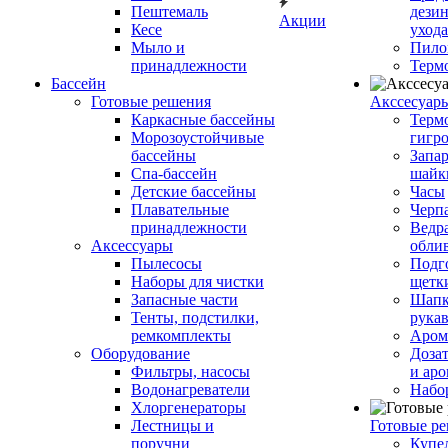
Пештемаль
дези
Акции
Кесе
ухода
Мыло и
Пило
принадлежности
Терм
Бассейн
Готовые решения
Аксcесуар
Каркасные бассейны
Терм
Морозоустойчивые
гигр
бассейны
Запар
Спа-бассейн
шайк
Детские бассейны
Часы
Плавательные
Черп
принадлежности
Ведра
Аксессуары
обли
Пылесосы
Подг
Наборы для чистки
щетк
Запасные части
Шапк
Тенты, подстилки,
рука
ремкомплекты
Аром
Оборудование
Дозат
Фильтры, насосы
и аро
Водонагреватели
Набо
Хлоргенераторы
Лестницы и
Готовые р
поручни
Купе