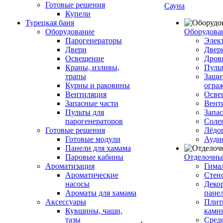
Готовые решения
Сауна
Купели
Турецкая баня
Оборудование
Оборудова
Парогенераторы
Элек
Двери
Двер
Освещение
Дров
Краны, изливы,
Пуль
трапы
Защи
Курны и раковины
огра
Вентиляция
Осве
Запасные части
Вент
Пульты для
Запа
парогенераторов
Соле
Готовые решения
Лёдо
Готовые модули
Ауди
Панели для хамама
Паровые кабины
Отделочны
Ароматизация
Гимал
Ароматические
Стен
насосы
Деко
Ароматы для хамама
пане
Аксессуары
Плитк
Кувшины, чаши,
камн
тазы
Сред