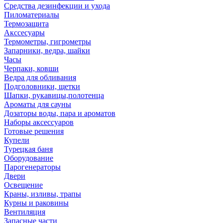
Средства дезинфекции и ухода
Пиломатериалы
Термозащита
Аксcесуары
Термометры, гигрометры
Запарники, ведра, шайки
Часы
Черпаки, ковши
Ведра для обливания
Подголовники, щетки
Шапки, рукавицы,полотенца
Ароматы для сауны
Дозаторы воды, пара и ароматов
Наборы аксессуаров
Готовые решения
Купели
Турецкая баня
Оборудование
Парогенераторы
Двери
Освещение
Краны, изливы, трапы
Курны и раковины
Вентиляция
Запасные части