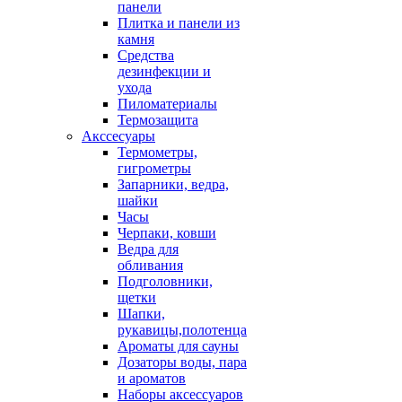
панели
Плитка и панели из
камня
Средства
дезинфекции и
ухода
Пиломатериалы
Термозащита
Аксcесуары
Термометры,
гигрометры
Запарники, ведра,
шайки
Часы
Черпаки, ковши
Ведра для
обливания
Подголовники,
щетки
Шапки,
рукавицы,полотенца
Ароматы для сауны
Дозаторы воды, пара
и ароматов
Наборы аксессуаров