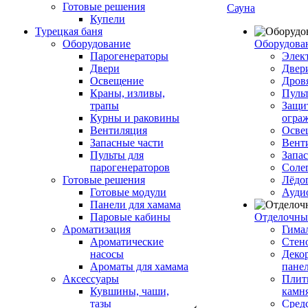
Готовые решения
Сауна
Купели
Турецкая баня
Оборудование
Оборудова
Парогенераторы
Элек
Двери
Двер
Освещение
Дров
Краны, изливы,
Пуль
трапы
Защи
Курны и раковины
огра
Вентиляция
Осве
Запасные части
Вент
Пульты для
Запа
парогенераторов
Соле
Готовые решения
Лёдо
Готовые модули
Ауди
Панели для хамама
Паровые кабины
Отделочны
Ароматизация
Гимал
Ароматические
Стен
насосы
Деко
Ароматы для хамама
пане
Аксессуары
Плитк
Кувшины, чаши,
камн
тазы
Сред