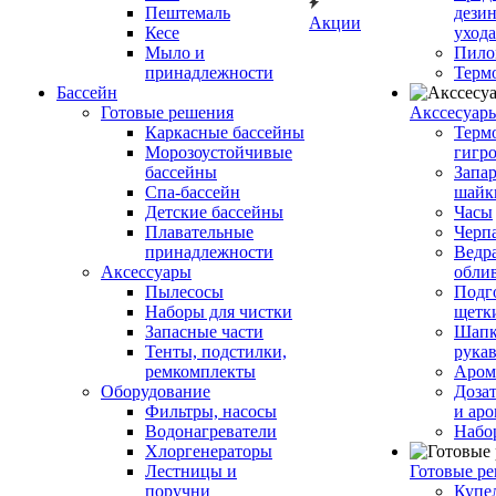
Пештемаль
дези
Акции
Кесе
ухода
Мыло и
Пило
принадлежности
Терм
Бассейн
Готовые решения
Аксcесуар
Каркасные бассейны
Терм
Морозоустойчивые
гигр
бассейны
Запар
Спа-бассейн
шайк
Детские бассейны
Часы
Плавательные
Черп
принадлежности
Ведра
Аксессуары
обли
Пылесосы
Подг
Наборы для чистки
щетк
Запасные части
Шапк
Тенты, подстилки,
рука
ремкомплекты
Аром
Оборудование
Дозат
Фильтры, насосы
и аро
Водонагреватели
Набо
Хлоргенераторы
Лестницы и
Готовые р
поручни
Купе