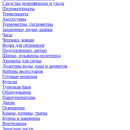
Средства дезинфекции и ухода
Пиломатериалы
Термозащита
Аксcесуары
Термометры, гигрометры
Запарники, ведра, шайки
Часы
Черпаки, ковши
Ведра для обливания
Подголовники, щетки
Шапки, рукавицы,полотенца
Ароматы для сауны
Дозаторы воды, пара и ароматов
Наборы аксессуаров
Готовые решения
Купели
Турецкая баня
Оборудование
Парогенераторы
Двери
Освещение
Краны, изливы, трапы
Курны и раковины
Вентиляция
Запасные части