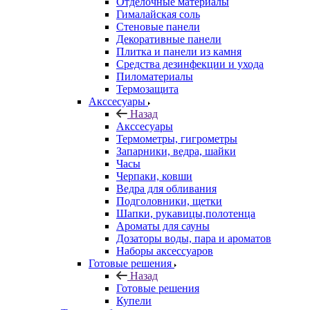
Отделочные материалы
Гималайская соль
Стеновые панели
Декоративные панели
Плитка и панели из камня
Средства дезинфекции и ухода
Пиломатериалы
Термозащита
Аксcесуары
Назад
Аксcесуары
Термометры, гигрометры
Запарники, ведра, шайки
Часы
Черпаки, ковши
Ведра для обливания
Подголовники, щетки
Шапки, рукавицы,полотенца
Ароматы для сауны
Дозаторы воды, пара и ароматов
Наборы аксессуаров
Готовые решения
Назад
Готовые решения
Купели