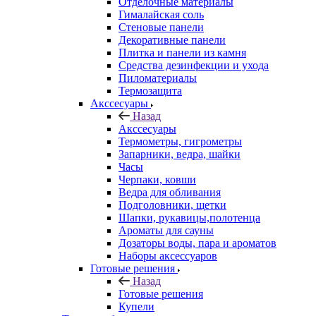
Отделочные материалы
Гималайская соль
Стеновые панели
Декоративные панели
Плитка и панели из камня
Средства дезинфекции и ухода
Пиломатериалы
Термозащита
Аксcесуары
Назад
Аксcесуары
Термометры, гигрометры
Запарники, ведра, шайки
Часы
Черпаки, ковши
Ведра для обливания
Подголовники, щетки
Шапки, рукавицы,полотенца
Ароматы для сауны
Дозаторы воды, пара и ароматов
Наборы аксессуаров
Готовые решения
Назад
Готовые решения
Купели