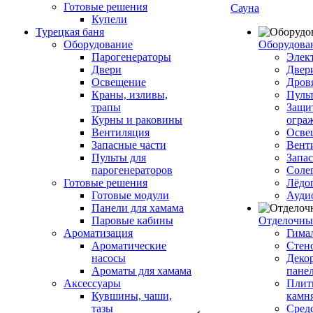
Готовые решения
Сауна
Купели
Турецкая баня
Оборудование
Оборудова
Парогенераторы
Элек
Двери
Двер
Освещение
Дров
Краны, изливы,
Пуль
трапы
Защи
Курны и раковины
огра
Вентиляция
Осве
Запасные части
Вент
Пульты для
Запа
парогенераторов
Соле
Готовые решения
Лёдо
Готовые модули
Ауди
Панели для хамама
Паровые кабины
Отделочны
Ароматизация
Гимал
Ароматические
Стен
насосы
Деко
Ароматы для хамама
пане
Аксессуары
Плитк
Кувшины, чаши,
камн
тазы
Сред