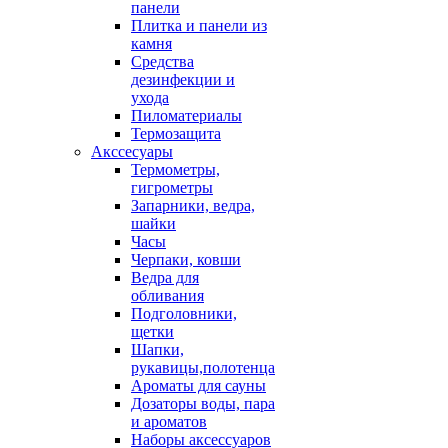
панели
Плитка и панели из
камня
Средства
дезинфекции и
ухода
Пиломатериалы
Термозащита
Аксcесуары
Термометры,
гигрометры
Запарники, ведра,
шайки
Часы
Черпаки, ковши
Ведра для
обливания
Подголовники,
щетки
Шапки,
рукавицы,полотенца
Ароматы для сауны
Дозаторы воды, пара
и ароматов
Наборы аксессуаров