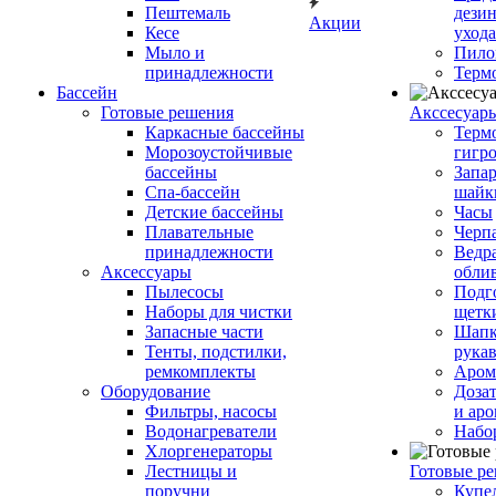
Пештемаль
дези
Акции
Кесе
ухода
Мыло и
Пило
принадлежности
Терм
Бассейн
Готовые решения
Аксcесуар
Каркасные бассейны
Терм
Морозоустойчивые
гигр
бассейны
Запар
Спа-бассейн
шайк
Детские бассейны
Часы
Плавательные
Черп
принадлежности
Ведра
Аксессуары
обли
Пылесосы
Подг
Наборы для чистки
щетк
Запасные части
Шапк
Тенты, подстилки,
рука
ремкомплекты
Аром
Оборудование
Дозат
Фильтры, насосы
и аро
Водонагреватели
Набо
Хлоргенераторы
Лестницы и
Готовые р
поручни
Купе