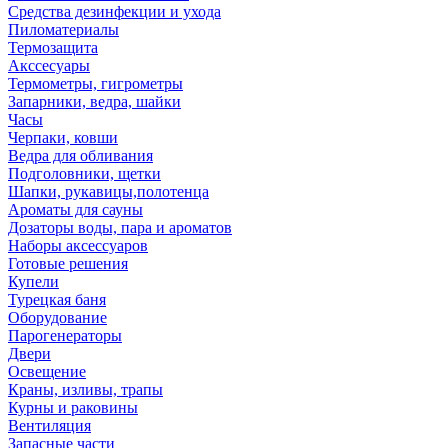
Средства дезинфекции и ухода
Пиломатериалы
Термозащита
Аксcесуары
Термометры, гигрометры
Запарники, ведра, шайки
Часы
Черпаки, ковши
Ведра для обливания
Подголовники, щетки
Шапки, рукавицы,полотенца
Ароматы для сауны
Дозаторы воды, пара и ароматов
Наборы аксессуаров
Готовые решения
Купели
Турецкая баня
Оборудование
Парогенераторы
Двери
Освещение
Краны, изливы, трапы
Курны и раковины
Вентиляция
Запасные части