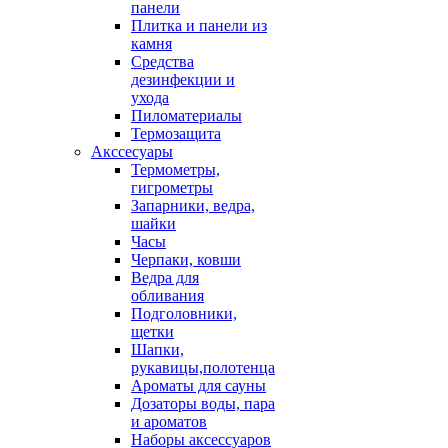
панели
Плитка и панели из
камня
Средства
дезинфекции и
ухода
Пиломатериалы
Термозащита
Аксcесуары
Термометры,
гигрометры
Запарники, ведра,
шайки
Часы
Черпаки, ковши
Ведра для
обливания
Подголовники,
щетки
Шапки,
рукавицы,полотенца
Ароматы для сауны
Дозаторы воды, пара
и ароматов
Наборы аксессуаров