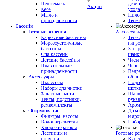
Пештемаль
дези
Акции
Кесе
ухода
Мыло и
Пило
принадлежности
Терм
Бассейн
Готовые решения
Аксcесуар
Каркасные бассейны
Терм
Морозоустойчивые
гигр
бассейны
Запар
Спа-бассейн
шайк
Детские бассейны
Часы
Плавательные
Черп
принадлежности
Ведра
Аксессуары
обли
Пылесосы
Подг
Наборы для чистки
щетк
Запасные части
Шапк
Тенты, подстилки,
рука
ремкомплекты
Аром
Оборудование
Дозат
Фильтры, насосы
и аро
Водонагреватели
Набо
Хлоргенераторы
Лестницы и
Готовые р
поручни
Купе