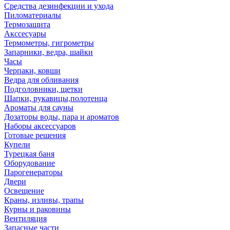
Средства дезинфекции и ухода
Пиломатериалы
Термозащита
Аксcесуары
Термометры, гигрометры
Запарники, ведра, шайки
Часы
Черпаки, ковши
Ведра для обливания
Подголовники, щетки
Шапки, рукавицы,полотенца
Ароматы для сауны
Дозаторы воды, пара и ароматов
Наборы аксессуаров
Готовые решения
Купели
Турецкая баня
Оборудование
Парогенераторы
Двери
Освещение
Краны, изливы, трапы
Курны и раковины
Вентиляция
Запасные части