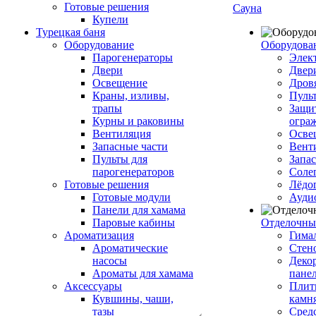
Готовые решения
Сауна
Купели
Турецкая баня
Оборудование
Оборудова
Парогенераторы
Элек
Двери
Двер
Освещение
Дров
Краны, изливы,
Пуль
трапы
Защи
Курны и раковины
огра
Вентиляция
Осве
Запасные части
Вент
Пульты для
Запа
парогенераторов
Соле
Готовые решения
Лёдо
Готовые модули
Ауди
Панели для хамама
Паровые кабины
Отделочны
Ароматизация
Гимал
Ароматические
Стен
насосы
Деко
Ароматы для хамама
пане
Аксессуары
Плитк
Кувшины, чаши,
камн
тазы
Сред