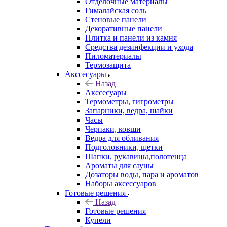
Отделочные материалы
Гималайская соль
Стеновые панели
Декоративные панели
Плитка и панели из камня
Средства дезинфекции и ухода
Пиломатериалы
Термозащита
Аксcесуары
Назад
Аксcесуары
Термометры, гигрометры
Запарники, ведра, шайки
Часы
Черпаки, ковши
Ведра для обливания
Подголовники, щетки
Шапки, рукавицы,полотенца
Ароматы для сауны
Дозаторы воды, пара и ароматов
Наборы аксессуаров
Готовые решения
Назад
Готовые решения
Купели