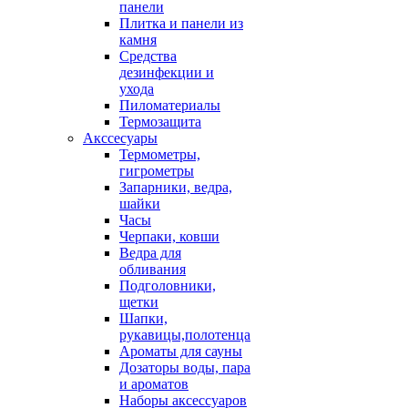
панели
Плитка и панели из
камня
Средства
дезинфекции и
ухода
Пиломатериалы
Термозащита
Аксcесуары
Термометры,
гигрометры
Запарники, ведра,
шайки
Часы
Черпаки, ковши
Ведра для
обливания
Подголовники,
щетки
Шапки,
рукавицы,полотенца
Ароматы для сауны
Дозаторы воды, пара
и ароматов
Наборы аксессуаров