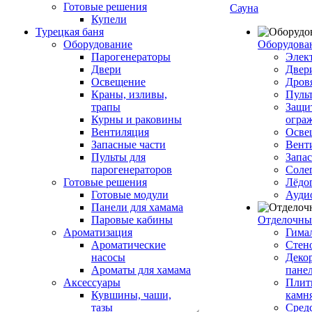
Готовые решения
Сауна
Купели
Турецкая баня
Оборудование
Оборудова
Парогенераторы
Элек
Двери
Двер
Освещение
Дров
Краны, изливы,
Пуль
трапы
Защи
Курны и раковины
огра
Вентиляция
Осве
Запасные части
Вент
Пульты для
Запа
парогенераторов
Соле
Готовые решения
Лёдо
Готовые модули
Ауди
Панели для хамама
Паровые кабины
Отделочны
Ароматизация
Гимал
Ароматические
Стен
насосы
Деко
Ароматы для хамама
пане
Аксессуары
Плитк
Кувшины, чаши,
камн
тазы
Сред