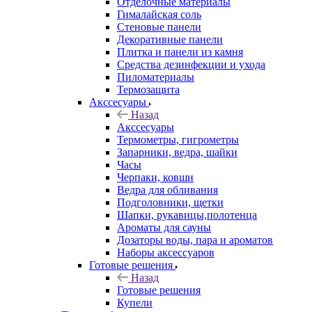
Отделочные материалы
Гималайская соль
Стеновые панели
Декоративные панели
Плитка и панели из камня
Средства дезинфекции и ухода
Пиломатериалы
Термозащита
Аксcесуары
Назад
Аксcесуары
Термометры, гигрометры
Запарники, ведра, шайки
Часы
Черпаки, ковши
Ведра для обливания
Подголовники, щетки
Шапки, рукавицы,полотенца
Ароматы для сауны
Дозаторы воды, пара и ароматов
Наборы аксессуаров
Готовые решения
Назад
Готовые решения
Купели