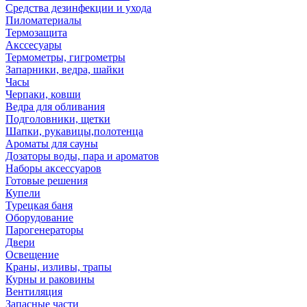
Средства дезинфекции и ухода
Пиломатериалы
Термозащита
Аксcесуары
Термометры, гигрометры
Запарники, ведра, шайки
Часы
Черпаки, ковши
Ведра для обливания
Подголовники, щетки
Шапки, рукавицы,полотенца
Ароматы для сауны
Дозаторы воды, пара и ароматов
Наборы аксессуаров
Готовые решения
Купели
Турецкая баня
Оборудование
Парогенераторы
Двери
Освещение
Краны, изливы, трапы
Курны и раковины
Вентиляция
Запасные части