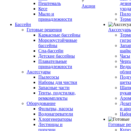
Пештемаль
дези
Акции
Кесе
ухода
Мыло и
Пило
принадлежности
Терм
Бассейн
Готовые решения
Аксcесуар
Каркасные бассейны
Терм
Морозоустойчивые
гигр
бассейны
Запар
Спа-бассейн
шайк
Детские бассейны
Часы
Плавательные
Черп
принадлежности
Ведра
Аксессуары
обли
Пылесосы
Подг
Наборы для чистки
щетк
Запасные части
Шапк
Тенты, подстилки,
рука
ремкомплекты
Аром
Оборудование
Дозат
Фильтры, насосы
и аро
Водонагреватели
Набо
Хлоргенераторы
Лестницы и
Готовые р
поручни
Купе