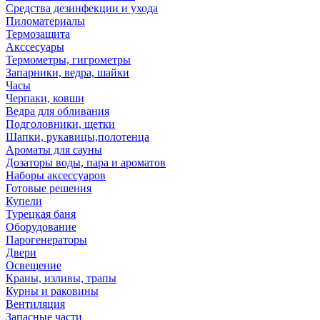
Средства дезинфекции и ухода
Пиломатериалы
Термозащита
Аксcесуары
Термометры, гигрометры
Запарники, ведра, шайки
Часы
Черпаки, ковши
Ведра для обливания
Подголовники, щетки
Шапки, рукавицы,полотенца
Ароматы для сауны
Дозаторы воды, пара и ароматов
Наборы аксессуаров
Готовые решения
Купели
Турецкая баня
Оборудование
Парогенераторы
Двери
Освещение
Краны, изливы, трапы
Курны и раковины
Вентиляция
Запасные части