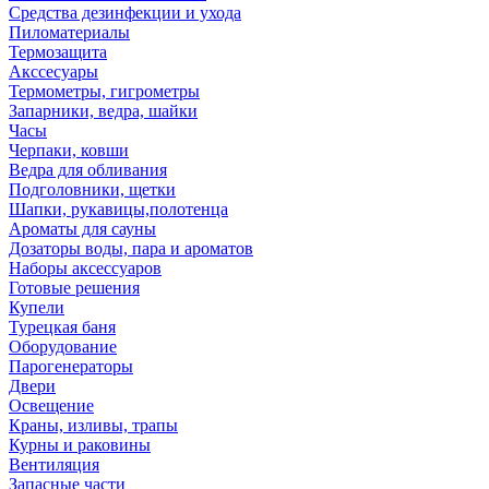
Средства дезинфекции и ухода
Пиломатериалы
Термозащита
Аксcесуары
Термометры, гигрометры
Запарники, ведра, шайки
Часы
Черпаки, ковши
Ведра для обливания
Подголовники, щетки
Шапки, рукавицы,полотенца
Ароматы для сауны
Дозаторы воды, пара и ароматов
Наборы аксессуаров
Готовые решения
Купели
Турецкая баня
Оборудование
Парогенераторы
Двери
Освещение
Краны, изливы, трапы
Курны и раковины
Вентиляция
Запасные части