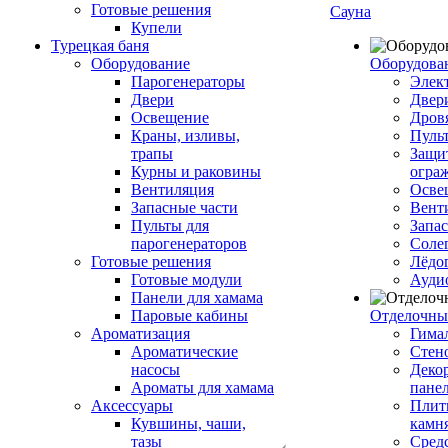
Готовые решения
Сауна
Купели
Турецкая баня
Оборудование
Оборудова
Парогенераторы
Элек
Двери
Двер
Освещение
Дров
Краны, изливы,
Пуль
трапы
Защи
Курны и раковины
огра
Вентиляция
Осве
Запасные части
Вент
Пульты для
Запа
парогенераторов
Соле
Готовые решения
Лёдо
Готовые модули
Ауди
Панели для хамама
Паровые кабины
Отделочны
Ароматизация
Гимал
Ароматические
Стен
насосы
Деко
Ароматы для хамама
пане
Аксессуары
Плитк
Кувшины, чаши,
камн
тазы
Сред