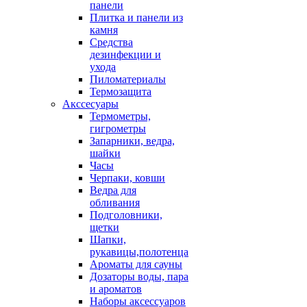
панели
Плитка и панели из
камня
Средства
дезинфекции и
ухода
Пиломатериалы
Термозащита
Аксcесуары
Термометры,
гигрометры
Запарники, ведра,
шайки
Часы
Черпаки, ковши
Ведра для
обливания
Подголовники,
щетки
Шапки,
рукавицы,полотенца
Ароматы для сауны
Дозаторы воды, пара
и ароматов
Наборы аксессуаров