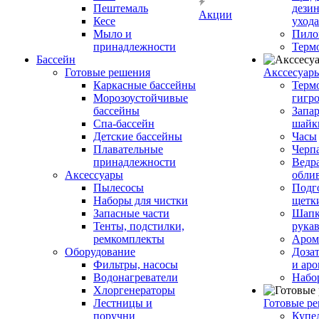
Пештемаль
дези
Акции
Кесе
ухода
Мыло и
Пило
принадлежности
Терм
Бассейн
Готовые решения
Аксcесуар
Каркасные бассейны
Терм
Морозоустойчивые
гигр
бассейны
Запар
Спа-бассейн
шайк
Детские бассейны
Часы
Плавательные
Черп
принадлежности
Ведра
Аксессуары
обли
Пылесосы
Подг
Наборы для чистки
щетк
Запасные части
Шапк
Тенты, подстилки,
рука
ремкомплекты
Аром
Оборудование
Дозат
Фильтры, насосы
и аро
Водонагреватели
Набо
Хлоргенераторы
Лестницы и
Готовые р
поручни
Купе