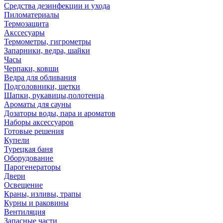
Средства дезинфекции и ухода
Пиломатериалы
Термозащита
Аксcесуары
Термометры, гигрометры
Запарники, ведра, шайки
Часы
Черпаки, ковши
Ведра для обливания
Подголовники, щетки
Шапки, рукавицы,полотенца
Ароматы для сауны
Дозаторы воды, пара и ароматов
Наборы аксессуаров
Готовые решения
Купели
Турецкая баня
Оборудование
Парогенераторы
Двери
Освещение
Краны, изливы, трапы
Курны и раковины
Вентиляция
Запасные части