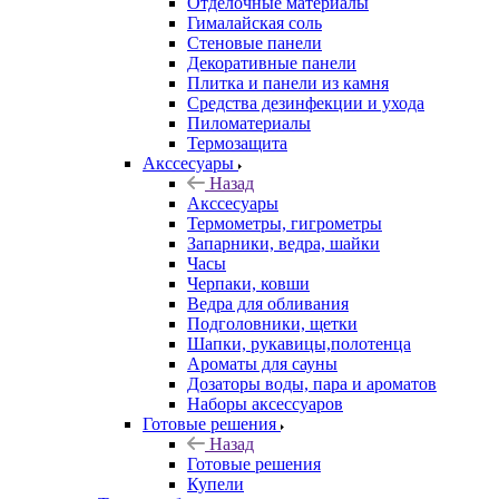
Отделочные материалы
Гималайская соль
Стеновые панели
Декоративные панели
Плитка и панели из камня
Средства дезинфекции и ухода
Пиломатериалы
Термозащита
Аксcесуары
Назад
Аксcесуары
Термометры, гигрометры
Запарники, ведра, шайки
Часы
Черпаки, ковши
Ведра для обливания
Подголовники, щетки
Шапки, рукавицы,полотенца
Ароматы для сауны
Дозаторы воды, пара и ароматов
Наборы аксессуаров
Готовые решения
Назад
Готовые решения
Купели