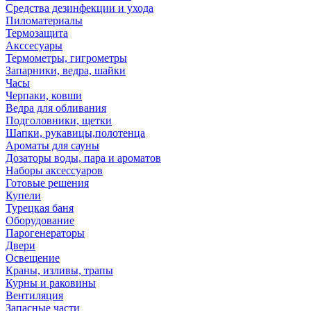
Средства дезинфекции и ухода
Пиломатериалы
Термозащита
Аксcесуары
Термометры, гигрометры
Запарники, ведра, шайки
Часы
Черпаки, ковши
Ведра для обливания
Подголовники, щетки
Шапки, рукавицы,полотенца
Ароматы для сауны
Дозаторы воды, пара и ароматов
Наборы аксессуаров
Готовые решения
Купели
Турецкая баня
Оборудование
Парогенераторы
Двери
Освещение
Краны, изливы, трапы
Курны и раковины
Вентиляция
Запасные части