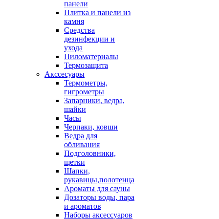
панели
Плитка и панели из
камня
Средства
дезинфекции и
ухода
Пиломатериалы
Термозащита
Аксcесуары
Термометры,
гигрометры
Запарники, ведра,
шайки
Часы
Черпаки, ковши
Ведра для
обливания
Подголовники,
щетки
Шапки,
рукавицы,полотенца
Ароматы для сауны
Дозаторы воды, пара
и ароматов
Наборы аксессуаров