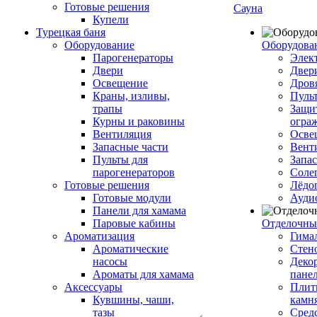
Готовые решения
Сауна
Купели
Турецкая баня
Оборудование
Оборудова
Парогенераторы
Элек
Двери
Двер
Освещение
Дров
Краны, изливы,
Пуль
трапы
Защи
Курны и раковины
огра
Вентиляция
Осве
Запасные части
Вент
Пульты для
Запа
парогенераторов
Соле
Готовые решения
Лёдо
Готовые модули
Ауди
Панели для хамама
Паровые кабины
Отделочны
Ароматизация
Гимал
Ароматические
Стен
насосы
Деко
Ароматы для хамама
пане
Аксессуары
Плитк
Кувшины, чаши,
камн
тазы
Сред