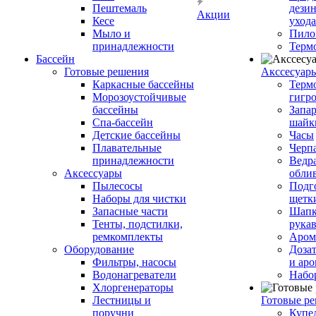
Пештемаль
дези
Акции
Кесе
ухода
Мыло и
Пило
принадлежности
Терм
Бассейн
Готовые решения
Аксcесуар
Каркасные бассейны
Терм
Морозоустойчивые
гигр
бассейны
Запар
Спа-бассейн
шайк
Детские бассейны
Часы
Плавательные
Черп
принадлежности
Ведра
Аксессуары
обли
Пылесосы
Подг
Наборы для чистки
щетк
Запасные части
Шапк
Тенты, подстилки,
рука
ремкомплекты
Аром
Оборудование
Дозат
Фильтры, насосы
и аро
Водонагреватели
Набо
Хлоргенераторы
Лестницы и
Готовые р
поручни
Купе