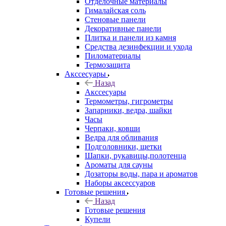
Отделочные материалы
Гималайская соль
Стеновые панели
Декоративные панели
Плитка и панели из камня
Средства дезинфекции и ухода
Пиломатериалы
Термозащита
Аксcесуары
Назад
Аксcесуары
Термометры, гигрометры
Запарники, ведра, шайки
Часы
Черпаки, ковши
Ведра для обливания
Подголовники, щетки
Шапки, рукавицы,полотенца
Ароматы для сауны
Дозаторы воды, пара и ароматов
Наборы аксессуаров
Готовые решения
Назад
Готовые решения
Купели