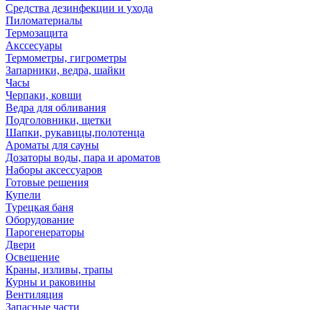
Средства дезинфекции и ухода
Пиломатериалы
Термозащита
Аксcесуары
Термометры, гигрометры
Запарники, ведра, шайки
Часы
Черпаки, ковши
Ведра для обливания
Подголовники, щетки
Шапки, рукавицы,полотенца
Ароматы для сауны
Дозаторы воды, пара и ароматов
Наборы аксессуаров
Готовые решения
Купели
Турецкая баня
Оборудование
Парогенераторы
Двери
Освещение
Краны, изливы, трапы
Курны и раковины
Вентиляция
Запасные части