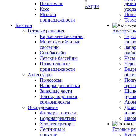
Пештемаль
дези
Акции
Кесе
ухода
Мыло и
Пило
принадлежности
Терм
Бассейн
Готовые решения
Аксcесуар
Каркасные бассейны
Терм
Морозоустойчивые
гигр
бассейны
Запар
Спа-бассейн
шайк
Детские бассейны
Часы
Плавательные
Черп
принадлежности
Ведра
Аксессуары
обли
Пылесосы
Подг
Наборы для чистки
щетк
Запасные части
Шапк
Тенты, подстилки,
рука
ремкомплекты
Аром
Оборудование
Дозат
Фильтры, насосы
и аро
Водонагреватели
Набо
Хлоргенераторы
Лестницы и
Готовые р
поручни
Купе