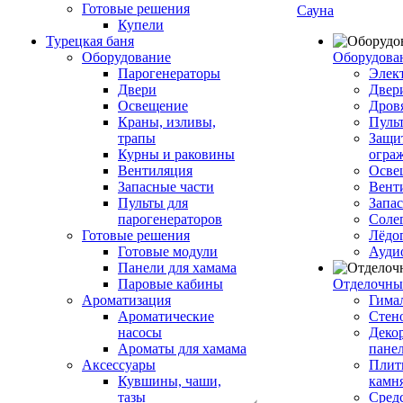
Готовые решения
Сауна
Купели
Турецкая баня
Оборудование
Оборудова
Парогенераторы
Элек
Двери
Двер
Освещение
Дров
Краны, изливы,
Пуль
трапы
Защи
Курны и раковины
огра
Вентиляция
Осве
Запасные части
Вент
Пульты для
Запа
парогенераторов
Соле
Готовые решения
Лёдо
Готовые модули
Ауди
Панели для хамама
Паровые кабины
Отделочны
Ароматизация
Гимал
Ароматические
Стен
насосы
Деко
Ароматы для хамама
пане
Аксессуары
Плитк
Кувшины, чаши,
камн
тазы
Сред