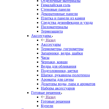
Отделочные материалы
Гималайская соль
Стеновые панели
Декоративные панели
Плитка и панели из камня
Средства дезинфекции и ухода
Пиломатериалы
Термозащита
Аксcесуары
Назад
Аксcесуары
Термометры, гигрометры
Запарники, ведра, шайки
Часы
Черпаки, ковши
Ведра для обливания
Подголовники, щетки
Шапки, рукавицы,полотенца
Ароматы для сауны
Дозаторы воды, пара и ароматов
Наборы аксессуаров
Готовые решения
Назад
Готовые решения
Купели