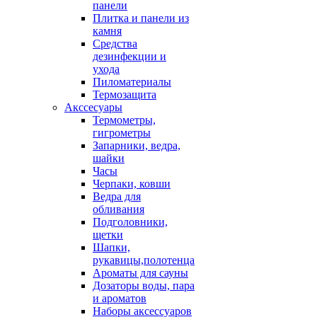
панели
Плитка и панели из
камня
Средства
дезинфекции и
ухода
Пиломатериалы
Термозащита
Аксcесуары
Термометры,
гигрометры
Запарники, ведра,
шайки
Часы
Черпаки, ковши
Ведра для
обливания
Подголовники,
щетки
Шапки,
рукавицы,полотенца
Ароматы для сауны
Дозаторы воды, пара
и ароматов
Наборы аксессуаров