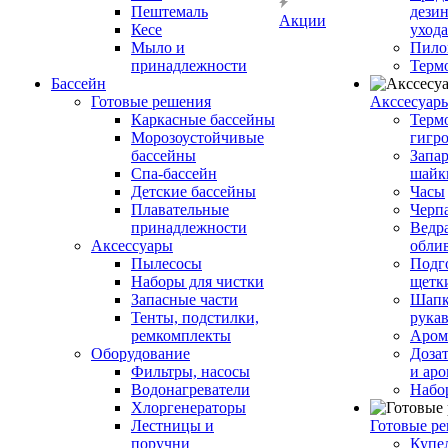
Пештемаль
дези
Акции
Кесе
ухода
Мыло и
Пило
принадлежности
Терм
Бассейн
Готовые решения
Аксcесуар
Каркасные бассейны
Терм
Морозоустойчивые
гигр
бассейны
Запар
Спа-бассейн
шайк
Детские бассейны
Часы
Плавательные
Черп
принадлежности
Ведра
Аксессуары
обли
Пылесосы
Подг
Наборы для чистки
щетк
Запасные части
Шапк
Тенты, подстилки,
рука
ремкомплекты
Аром
Оборудование
Дозат
Фильтры, насосы
и аро
Водонагреватели
Набо
Хлоргенераторы
Лестницы и
Готовые р
поручни
Купе