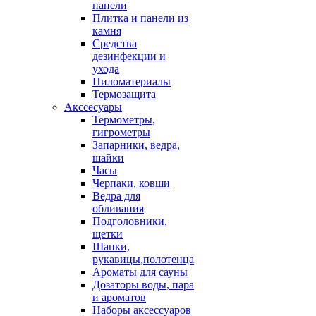
панели
Плитка и панели из
камня
Средства
дезинфекции и
ухода
Пиломатериалы
Термозащита
Аксcесуары
Термометры,
гигрометры
Запарники, ведра,
шайки
Часы
Черпаки, ковши
Ведра для
обливания
Подголовники,
щетки
Шапки,
рукавицы,полотенца
Ароматы для сауны
Дозаторы воды, пара
и ароматов
Наборы аксессуаров