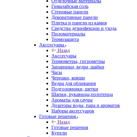
Отделочные материалы
Гималайская соль
Стеновые панели
Декоративные панели
Плитка и панели из камня
Средства дезинфекции и ухода
Пиломатериалы
Термозащита
Аксcесуары
Назад
Аксcесуары
Термометры, гигрометры
Запарники, ведра, шайки
Часы
Черпаки, ковши
Ведра для обливания
Подголовники, щетки
Шапки, рукавицы,полотенца
Ароматы для сауны
Дозаторы воды, пара и ароматов
Наборы аксессуаров
Готовые решения
Назад
Готовые решения
Купели