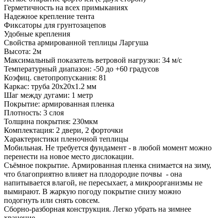
Герметичность на всех примыканиях
Надежное крепление тента
Фиксаторы для грунтозацепов
Удобные крепления
Свойства армированной теплицы Ларгуша
Высота: 2м
Максимальный показатель ветровой нагрузки: 34 м/с
Температурный диапазон: -50 до +60 градусов
Коэфиц. светопропускания: 81
Каркас: труба 20х20х1.2 мм
Шаг между дугами: 1 метр
Покрытие: армированная пленка
Плотность: 3 слоя
Толщина покрытия: 230мкм
Комплектация: 2 двери, 2 форточки
Характеристики пленочной теплицы
Мобильная. Не требуется фундамент - в любой момент можно
перенести на новое место дислокации.
Съёмное покрытие. Армированная пленка снимается на зиму,
что благоприятно влияет на плодородие почвы - она
напитывается влагой, не пересыхает, а микроорганизмы не
вымирают. В жаркую погоду покрытие снизу можно
подогнуть или снять совсем.
Сборно-разборная конструкция. Легко убрать на зимнее
хранение.