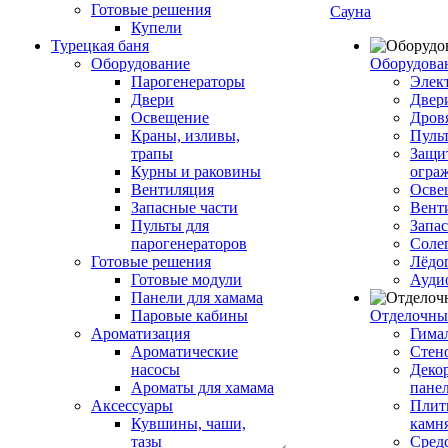
Готовые решения
Сауна
Купели
Турецкая баня
Оборудование
Оборудова
Парогенераторы
Элек
Двери
Двер
Освещение
Дров
Краны, изливы,
Пуль
трапы
Защи
Курны и раковины
огра
Вентиляция
Осве
Запасные части
Вент
Пульты для
Запа
парогенераторов
Соле
Готовые решения
Лёдо
Готовые модули
Ауди
Панели для хамама
Паровые кабины
Отделочны
Ароматизация
Гимал
Ароматические
Стен
насосы
Деко
Ароматы для хамама
пане
Аксессуары
Плитк
Кувшины, чаши,
камн
тазы
Сред