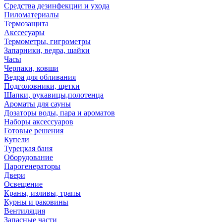
Средства дезинфекции и ухода
Пиломатериалы
Термозащита
Аксcесуары
Термометры, гигрометры
Запарники, ведра, шайки
Часы
Черпаки, ковши
Ведра для обливания
Подголовники, щетки
Шапки, рукавицы,полотенца
Ароматы для сауны
Дозаторы воды, пара и ароматов
Наборы аксессуаров
Готовые решения
Купели
Турецкая баня
Оборудование
Парогенераторы
Двери
Освещение
Краны, изливы, трапы
Курны и раковины
Вентиляция
Запасные части