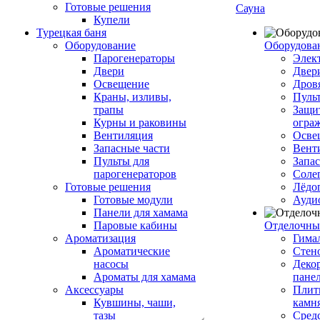
Готовые решения
Сауна
Купели
Турецкая баня
Оборудование
Оборудова
Парогенераторы
Элек
Двери
Двер
Освещение
Дров
Краны, изливы,
Пуль
трапы
Защи
Курны и раковины
огра
Вентиляция
Осве
Запасные части
Вент
Пульты для
Запа
парогенераторов
Соле
Готовые решения
Лёдо
Готовые модули
Ауди
Панели для хамама
Паровые кабины
Отделочны
Ароматизация
Гимал
Ароматические
Стен
насосы
Деко
Ароматы для хамама
пане
Аксессуары
Плитк
Кувшины, чаши,
камн
тазы
Сред