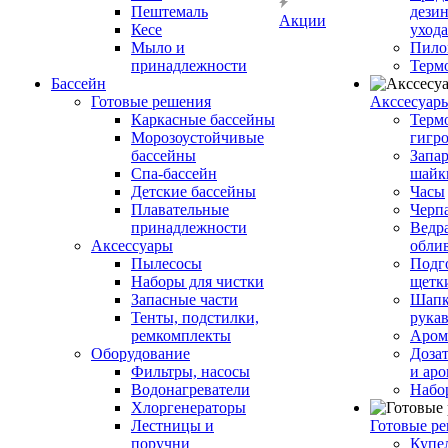
Пештемаль
дези
Акции
Кесе
ухода
Мыло и
Пило
принадлежности
Терм
Бассейн
Готовые решения
Аксcесуар
Каркасные бассейны
Терм
Морозоустойчивые
гигр
бассейны
Запар
Спа-бассейн
шайк
Детские бассейны
Часы
Плавательные
Черп
принадлежности
Ведра
Аксессуары
обли
Пылесосы
Подг
Наборы для чистки
щетк
Запасные части
Шапк
Тенты, подстилки,
рука
ремкомплекты
Аром
Оборудование
Дозат
Фильтры, насосы
и аро
Водонагреватели
Набо
Хлоргенераторы
Лестницы и
Готовые р
поручни
Купе