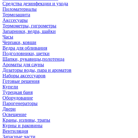
Средства дезинфекции и ухода
Пиломатериалы
Термозащита
Аксcесуары
Термометры, гигрометры
Запарники, ведра, шайки
Часы
Черпаки, ковши
Ведра для обливания
Подголовники, щетки
Шапки, рукавицы,полотенца
Ароматы для сауны
Дозаторы воды, пара и ароматов
Наборы аксессуаров
Готовые решения
Купели
Турецкая баня
Оборудование
Парогенераторы
Двери
Освещение
Краны, изливы, трапы
Курны и раковины
Вентиляция
Запасные части