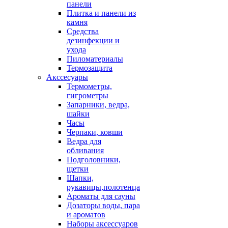
панели
Плитка и панели из
камня
Средства
дезинфекции и
ухода
Пиломатериалы
Термозащита
Аксcесуары
Термометры,
гигрометры
Запарники, ведра,
шайки
Часы
Черпаки, ковши
Ведра для
обливания
Подголовники,
щетки
Шапки,
рукавицы,полотенца
Ароматы для сауны
Дозаторы воды, пара
и ароматов
Наборы аксессуаров