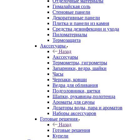
Отделочные материалы
Гималайская соль
Стеновые панели
Декоративные панели
Плитка и панели из камня
Средства дезинфекции и ухода
Пиломатериалы
Термозащита
Аксcесуары
Назад
Аксcесуары
Термометры, гигрометры
Запарники, ведра, шайки
Часы
Черпаки, ковши
Ведра для обливания
Подголовники, щетки
Шапки, рукавицы,полотенца
Ароматы для сауны
Дозаторы воды, пара и ароматов
Наборы аксессуаров
Готовые решения
Назад
Готовые решения
Купели