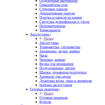
Отделочные материалы
Гималайская соль
Стеновые панели
Декоративные панели
Плитка и панели из камня
Средства дезинфекции и ухода
Пиломатериалы
Термозащита
Аксcесуары
Назад
Аксcесуары
Термометры, гигрометры
Запарники, ведра, шайки
Часы
Черпаки, ковши
Ведра для обливания
Подголовники, щетки
Шапки, рукавицы,полотенца
Ароматы для сауны
Дозаторы воды, пара и ароматов
Наборы аксессуаров
Готовые решения
Назад
Готовые решения
Купели