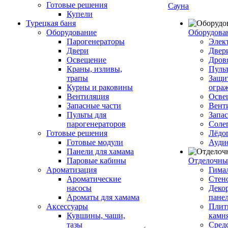
Готовые решения
Сауна
Купели
Турецкая баня
Оборудование
Оборудова
Парогенераторы
Элек
Двери
Двер
Освещение
Дров
Краны, изливы,
Пуль
трапы
Защи
Курны и раковины
огра
Вентиляция
Осве
Запасные части
Вент
Пульты для
Запа
парогенераторов
Соле
Готовые решения
Лёдо
Готовые модули
Ауди
Панели для хамама
Паровые кабины
Отделочны
Ароматизация
Гимал
Ароматические
Стен
насосы
Деко
Ароматы для хамама
пане
Аксессуары
Плитк
Кувшины, чаши,
камн
тазы
Сред