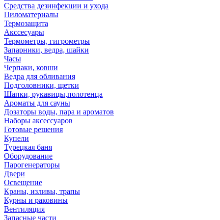
Средства дезинфекции и ухода
Пиломатериалы
Термозащита
Аксcесуары
Термометры, гигрометры
Запарники, ведра, шайки
Часы
Черпаки, ковши
Ведра для обливания
Подголовники, щетки
Шапки, рукавицы,полотенца
Ароматы для сауны
Дозаторы воды, пара и ароматов
Наборы аксессуаров
Готовые решения
Купели
Турецкая баня
Оборудование
Парогенераторы
Двери
Освещение
Краны, изливы, трапы
Курны и раковины
Вентиляция
Запасные части