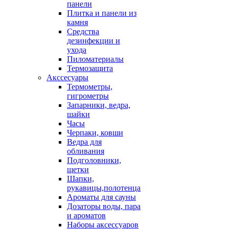
панели
Плитка и панели из
камня
Средства
дезинфекции и
ухода
Пиломатериалы
Термозащита
Аксcесуары
Термометры,
гигрометры
Запарники, ведра,
шайки
Часы
Черпаки, ковши
Ведра для
обливания
Подголовники,
щетки
Шапки,
рукавицы,полотенца
Ароматы для сауны
Дозаторы воды, пара
и ароматов
Наборы аксессуаров