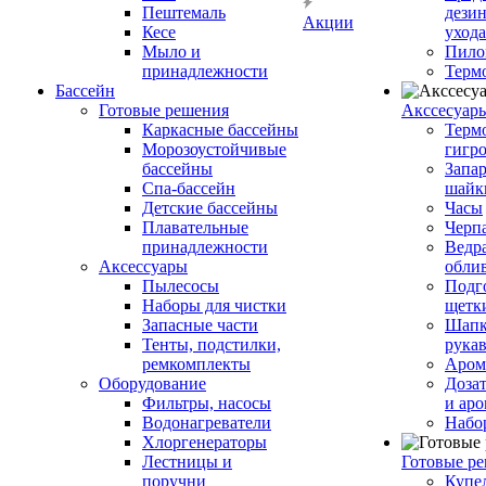
Пештемаль
дези
Акции
Кесе
ухода
Мыло и
Пило
принадлежности
Терм
Бассейн
Готовые решения
Аксcесуар
Каркасные бассейны
Терм
Морозоустойчивые
гигр
бассейны
Запар
Спа-бассейн
шайк
Детские бассейны
Часы
Плавательные
Черп
принадлежности
Ведра
Аксессуары
обли
Пылесосы
Подг
Наборы для чистки
щетк
Запасные части
Шапк
Тенты, подстилки,
рука
ремкомплекты
Аром
Оборудование
Дозат
Фильтры, насосы
и аро
Водонагреватели
Набо
Хлоргенераторы
Лестницы и
Готовые р
поручни
Купе