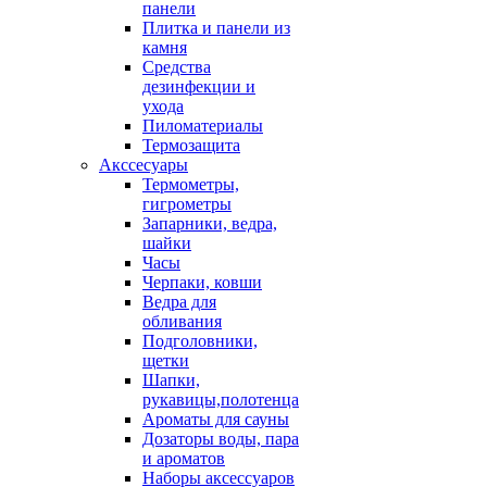
панели
Плитка и панели из
камня
Средства
дезинфекции и
ухода
Пиломатериалы
Термозащита
Аксcесуары
Термометры,
гигрометры
Запарники, ведра,
шайки
Часы
Черпаки, ковши
Ведра для
обливания
Подголовники,
щетки
Шапки,
рукавицы,полотенца
Ароматы для сауны
Дозаторы воды, пара
и ароматов
Наборы аксессуаров