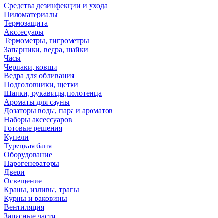
Средства дезинфекции и ухода
Пиломатериалы
Термозащита
Аксcесуары
Термометры, гигрометры
Запарники, ведра, шайки
Часы
Черпаки, ковши
Ведра для обливания
Подголовники, щетки
Шапки, рукавицы,полотенца
Ароматы для сауны
Дозаторы воды, пара и ароматов
Наборы аксессуаров
Готовые решения
Купели
Турецкая баня
Оборудование
Парогенераторы
Двери
Освещение
Краны, изливы, трапы
Курны и раковины
Вентиляция
Запасные части