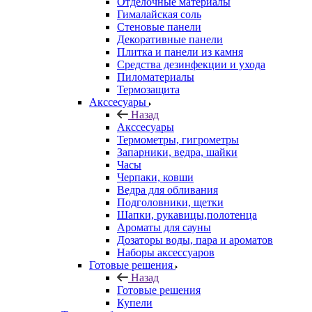
Отделочные материалы
Гималайская соль
Стеновые панели
Декоративные панели
Плитка и панели из камня
Средства дезинфекции и ухода
Пиломатериалы
Термозащита
Аксcесуары
Назад
Аксcесуары
Термометры, гигрометры
Запарники, ведра, шайки
Часы
Черпаки, ковши
Ведра для обливания
Подголовники, щетки
Шапки, рукавицы,полотенца
Ароматы для сауны
Дозаторы воды, пара и ароматов
Наборы аксессуаров
Готовые решения
Назад
Готовые решения
Купели