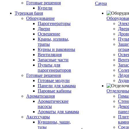
Готовые решения
Сауна
Купели
Турецкая баня
Оборудование
Оборудова
Парогенераторы
Элек
Двери
Двер
Освещение
Дров
Краны, изливы,
Пуль
трапы
Защи
Курны и раковины
огра
Вентиляция
Осве
Запасные части
Вент
Пульты для
Запа
парогенераторов
Соле
Готовые решения
Лёдо
Готовые модули
Ауди
Панели для хамама
Паровые кабины
Отделочны
Ароматизация
Гимал
Ароматические
Стен
насосы
Деко
Ароматы для хамама
пане
Аксессуары
Плитк
Кувшины, чаши,
камн
тазы
Сред