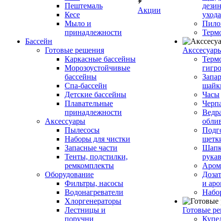
Пештемаль
дези
Акции
Кесе
ухода
Мыло и
Пило
принадлежности
Терм
Бассейн
Готовые решения
Аксcесуар
Каркасные бассейны
Терм
Морозоустойчивые
гигр
бассейны
Запар
Спа-бассейн
шайк
Детские бассейны
Часы
Плавательные
Черп
принадлежности
Ведра
Аксессуары
обли
Пылесосы
Подг
Наборы для чистки
щетк
Запасные части
Шапк
Тенты, подстилки,
рука
ремкомплекты
Аром
Оборудование
Дозат
Фильтры, насосы
и аро
Водонагреватели
Набо
Хлоргенераторы
Лестницы и
Готовые р
поручни
Купе