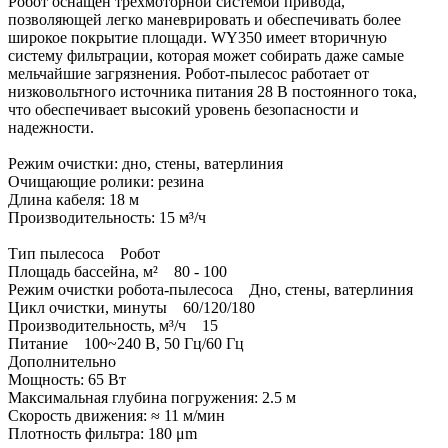
Робот оснащен трехмоторной системой привода,
позволяющей легко маневрировать и обеспечивать более
широкое покрытие площади. WY350 имеет вторичную
систему фильтрации, которая может собирать даже самые
мельчайшие загрязнения. Робот-пылесос работает от
низковольтного источника питания 28 В постоянного тока,
что обеспечивает высокий уровень безопасности и
надежности.
Режим очистки: дно, стены, ватерлиния
Очищающие ролики: резина
Длина кабеля: 18 м
Производительность: 15 м³/ч
Тип пылесоса Робот
Площадь бассейна, м² 80 - 100
Режим очистки робота-пылесоса Дно, стены, ватерлиния
Цикл очистки, минуты 60/120/180
Производительность, м³/ч 15
Питание 100~240 В, 50 Гц/60 Гц
Дополнительно
Мощность: 65 Вт
Максимальная глубина погружения: 2.5 м
Скорость движения: ≈ 11 м/мин
Плотность фильтра: 180 μm