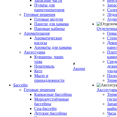
Запасные части
Вент
Пульты для
Запа
парогенераторов
Соле
Готовые решения
Лёдо
Готовые модули
Ауди
Панели для хамама
Паровые кабины
Отделочны
Ароматизация
Гимал
Ароматические
Стен
насосы
Деко
Ароматы для хамама
пане
Аксессуары
Плитк
Кувшины, чаши,
камн
тазы
Сред
Пештемаль
дези
Акции
Кесе
ухода
Мыло и
Пило
принадлежности
Терм
Бассейн
Готовые решения
Аксcесуар
Каркасные бассейны
Терм
Морозоустойчивые
гигр
бассейны
Запар
Спа-бассейн
шайк
Детские бассейны
Часы