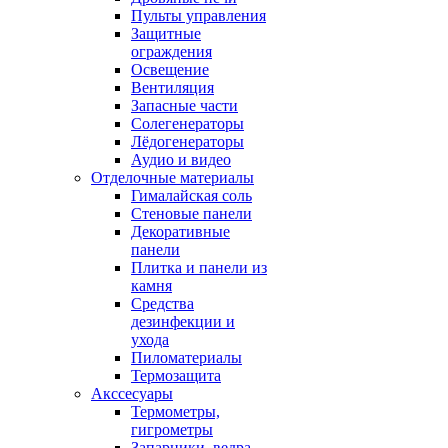
Пульты управления
Защитные
ограждения
Освещение
Вентиляция
Запасные части
Солегенераторы
Лёдогенераторы
Аудио и видео
Отделочные материалы
Гималайская соль
Стеновые панели
Декоративные
панели
Плитка и панели из
камня
Средства
дезинфекции и
ухода
Пиломатериалы
Термозащита
Аксcесуары
Термометры,
гигрометры
Запарники, ведра,