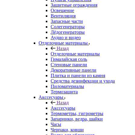
Защитные ограждения
Освещение
Вентиляция
Запасные части
Солегенераторы
Лёдогенераторы
Аудио и видео
Отделочные материалы
Назад
Отделочные материалы
Гималайская соль
Стеновые панели
Декоративные панели
Плитка и панели из камня
Средства дезинфекции и ухода
Пиломатериалы
Термозащита
Аксcесуары
Назад
Аксcесуары
Термометры, гигрометры
Запарники, ведра, шайки
Часы
Черпаки, ковши