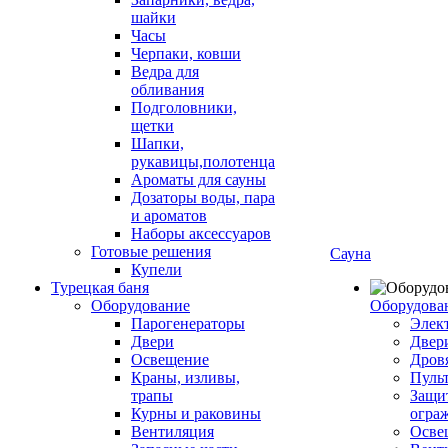
шайки
Часы
Черпаки, ковши
Ведра для
обливания
Подголовники,
щетки
Шапки,
рукавицы,полотенца
Ароматы для сауны
Дозаторы воды, пара
и ароматов
Наборы аксессуаров
Готовые решения
Сауна
Купели
Турецкая баня
Оборудование
Оборудова
Парогенераторы
Элек
Двери
Двер
Освещение
Дров
Краны, изливы,
Пуль
трапы
Защи
Курны и раковины
огра
Вентиляция
Осве