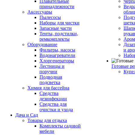
Плавательные
Черп
принадлежности
Ведра
Аксессуары
обли
Пылесосы
Подг
Наборы для чистки
щетк
Запасные части
Шапк
Тенты, подстилки,
рука
ремкомплекты
Аром
Оборудование
Дозат
Фильтры, насосы
и аро
Водонагреватели
Набо
Хлоргенераторы
Лестницы и
Готовые р
поручни
Купе
Подводная
подсветка
Химия для бассейна
Средства
дезинфекции
Средства для
очистки и ухода
Дача и Сад
Товары для отдыха
Комплекты садовой
мебели