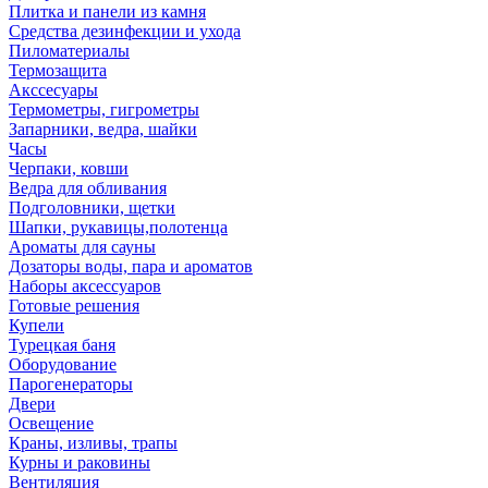
Плитка и панели из камня
Средства дезинфекции и ухода
Пиломатериалы
Термозащита
Аксcесуары
Термометры, гигрометры
Запарники, ведра, шайки
Часы
Черпаки, ковши
Ведра для обливания
Подголовники, щетки
Шапки, рукавицы,полотенца
Ароматы для сауны
Дозаторы воды, пара и ароматов
Наборы аксессуаров
Готовые решения
Купели
Турецкая баня
Оборудование
Парогенераторы
Двери
Освещение
Краны, изливы, трапы
Курны и раковины
Вентиляция