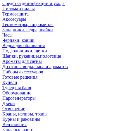
Средства дезинфекции и ухода
Пиломатериалы
Термозащита
Аксcесуары
Термометры, гигрометры
Запарники, ведра, шайки
Часы
Черпаки, ковши
Ведра для обливания
Подголовники, щетки
Шапки, рукавицы,полотенца
Ароматы для сауны
Дозаторы воды, пара и ароматов
Наборы аксессуаров
Готовые решения
Купели
Турецкая баня
Оборудование
Парогенераторы
Двери
Освещение
Краны, изливы, трапы
Курны и раковины
Вентиляция
Запасные части