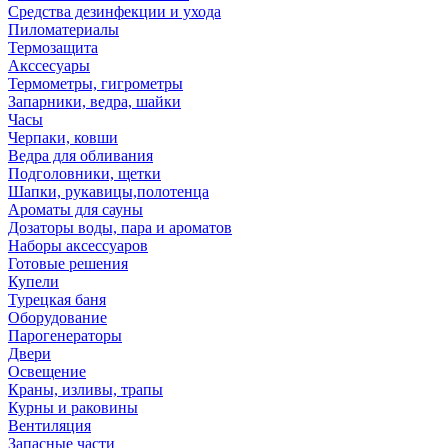
Средства дезинфекции и ухода
Пиломатериалы
Термозащита
Аксcесуары
Термометры, гигрометры
Запарники, ведра, шайки
Часы
Черпаки, ковши
Ведра для обливания
Подголовники, щетки
Шапки, рукавицы,полотенца
Ароматы для сауны
Дозаторы воды, пара и ароматов
Наборы аксессуаров
Готовые решения
Купели
Турецкая баня
Оборудование
Парогенераторы
Двери
Освещение
Краны, изливы, трапы
Курны и раковины
Вентиляция
Запасные части