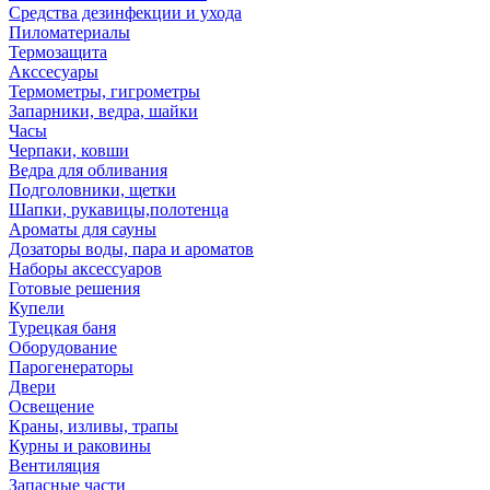
Средства дезинфекции и ухода
Пиломатериалы
Термозащита
Аксcесуары
Термометры, гигрометры
Запарники, ведра, шайки
Часы
Черпаки, ковши
Ведра для обливания
Подголовники, щетки
Шапки, рукавицы,полотенца
Ароматы для сауны
Дозаторы воды, пара и ароматов
Наборы аксессуаров
Готовые решения
Купели
Турецкая баня
Оборудование
Парогенераторы
Двери
Освещение
Краны, изливы, трапы
Курны и раковины
Вентиляция
Запасные части