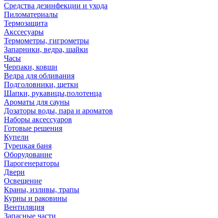
Средства дезинфекции и ухода
Пиломатериалы
Термозащита
Аксcесуары
Термометры, гигрометры
Запарники, ведра, шайки
Часы
Черпаки, ковши
Ведра для обливания
Подголовники, щетки
Шапки, рукавицы,полотенца
Ароматы для сауны
Дозаторы воды, пара и ароматов
Наборы аксессуаров
Готовые решения
Купели
Турецкая баня
Оборудование
Парогенераторы
Двери
Освещение
Краны, изливы, трапы
Курны и раковины
Вентиляция
Запасные части